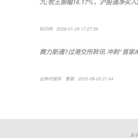
九;牧王振幅16.17%，沪股通净买入2
知识网
2026-01-29 17:27:39
赛力斯通?过港交所聆讯 冲刺“首家
证券时报网
曹晨
2025-08-05 21:44
关