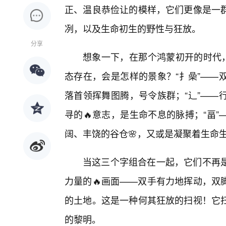
正、温良恭俭让的模样，它们更像是一
冽，以及生命初生的野性与狂放。
分享
想象一下，在那个鸿蒙初开的时代，
态存在，会是怎样的景象？“扌喿”——
落首领挥舞图腾，号令族群；“辶”——
寻的🔥意志，是生命不息的脉搏；“畐
阔、丰饶的谷仓🌸，又或是凝聚着生命
当这三个字组合在一起，它们不再是
力量的🔥画面——双手有力地挥动，双
的土地。这是一种何其狂放的扫视！它
的黎明。