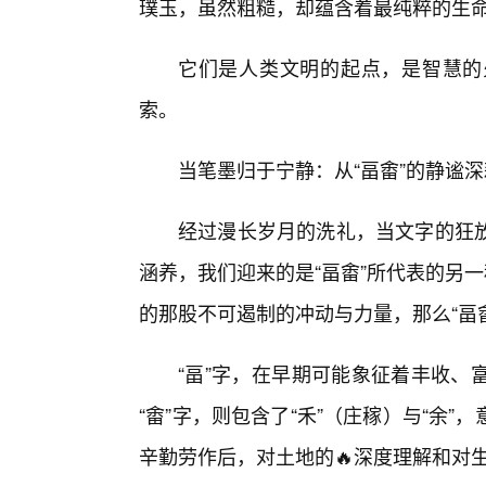
璞玉，虽然粗糙，却蕴含着最纯粹的生
它们是人类文明的起点，是智慧的
索。
当笔墨归于宁静：从“畐畬”的静谧深
经过漫长岁月的洗礼，当文字的狂
涵养，我们迎来的是“畐畬”所代表的另
的那股不可遏制的冲动与力量，那么“畐
“畐”字，在早期可能象征着丰收、
“畬”字，则包含了“禾”（庄稼）与“余
辛勤劳作后，对土地的🔥深度理解和对生