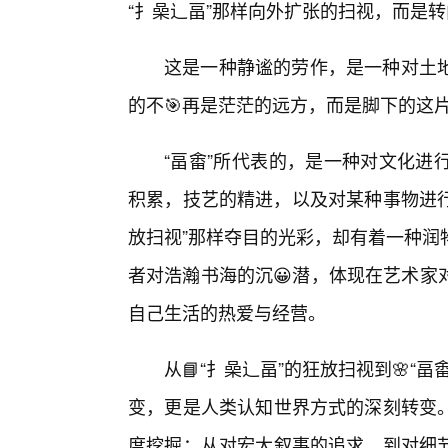
“扌喿辶畐”那样向外扩张的扫视，而是
这是一种静谧的劳作，是一种对土地
的不🎯再是茫茫的远方，而是脚下的这
“畐畬”所代表的，是一种对文化进
积累，技艺的精进，以及对某种事物进行
放扫视”那样夺目的光彩，却有着一种润
者对浩瀚书海的沉😀潜，体现在艺术家
自己生活的热爱与经营。
从📘“扌喿辶畐”的狂放扫视到🌸
变，更是人类认知世界方式的深刻转变
度挖掘；从对宏大叙事的追求，到对细