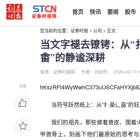
首页
快讯
要闻
股市
您当前的位置：
证券时报
>
公司
>
正文
当文字褪去镣铐：从“
畬”的静谧深耕
来源：证券时报网
作者：刘欣然
2026-02-13 
hKszRFt4WyWwhC373uUSCFaHYXjb8
点赞
当符号跃然纸上：从“扌喿辶畐”的
我们的祖先，那些披着兽皮、围着
甲兽骨上，刻画下他们最原始的思考与