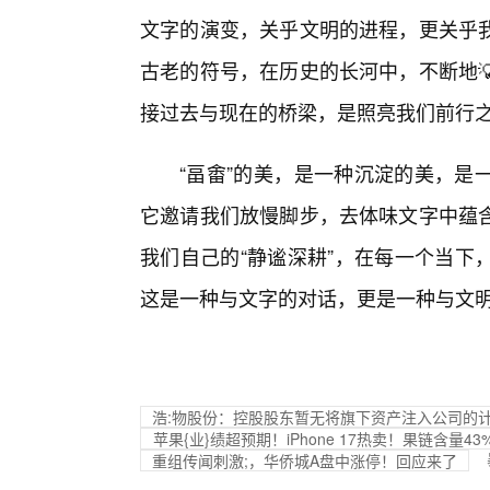
文字的演变，关乎文明的进程，更关乎
古老的符号，在历史的长河中，不断地
接过去与现在的桥梁，是照亮我们前行
“畐畬”的美，是一种沉淀的美，是
它邀请我们放慢脚步，去体味文字中蕴
我们自己的“静谧深耕”，在每一个当下
这是一种与文字的对话，更是一种与文
浩:物股份：控股股东暂无将旗下资产注入公司的
苹果{业}绩超预期！iPhone 17热卖！果链含量
重组传闻刺激;，华侨城A盘中涨停！回应来了